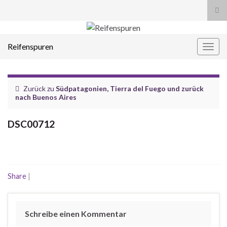
Suc
ums
Search for:
Reifenspuren
Navi
umsc
Zurück zu
Südpatagonien, Tierra del Fuego und zurück
nach Buenos Aires
DSC00712
Share
|
Schreibe einen Kommentar