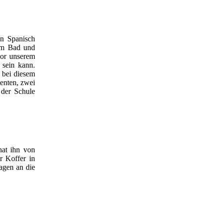
en Spanisch
nem Bad und
vor unserem
 sein kann.
 bei diesem
denten, zwei
 der Schule
hat ihn von
r Koffer in
agen an die