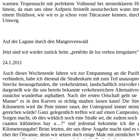
warmen Tropennacht mit perfektem Vollmond bei sternenklarem H
hinein, da man uns ohne Aufpreis freistellt auszuchecken wann imm
einem Holzboot, wie wir es ja schon vom Titicacasee kennen, dur
Umweg.
Auf der Lagune durch den Mangrovenwald
Jetzt sind wir wieder zurück beim „pretérito de los verbos irregulares“,
24.1.2011
Auch dieses Wochenende fahren wir zur Entspannung an die Pazif
verhindern, habe ich diesmal die Straßenkarte mit zum Teil unausspr
Strecke herausgefunden, die verkehrsärmer, landschaftlich reizvoller
dargestellt wie die uns bereits bekannte verkehrsreichere Alternati
zunächst wunderbar asphaltiert. Nach der ersten Ortschaft geht sie
Manne“ es in den Kurven so richtig stauben lassen kann! Die Str
Kilometern wird die Piste immer rauer, der Untergrund immer steini
gereichen würde! Ganz gelegentlich treffen wir auf einen Campesino, 
Sorgen macht, ob dies wirklich noch eine Straße sei, die zudem noch 
cuantos kilómetros hay a…?“ und jedesmal bekomme ich die glei
Kilometerangabe! Beim letzten, der uns diese Angabe macht sind es d
eher der Ölwanne, denn wir setzen doch einige Male mit ziemlicher W