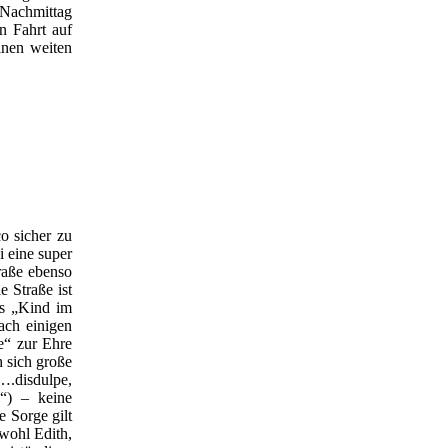
 Nachmittag
n Fahrt auf
inen weiten
o sicher zu
i eine super
traße ebenso
e Straße ist
as „Kind im
ach einigen
e“ zur Ehre
h sich große
„….disdulpe,
!“) – keine
e Sorge gilt
bwohl Edith,