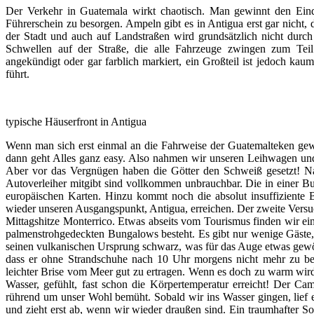
Der Verkehr in Guatemala wirkt chaotisch. Man gewinnt den Eind
Führerschein zu besorgen. Ampeln gibt es in Antigua erst gar nicht,
der Stadt und auch auf Landstraßen wird grundsätzlich nicht durch 
Schwellen auf der Straße, die alle Fahrzeuge zwingen zum Teil
angekündigt oder gar farblich markiert, ein Großteil ist jedoch 
führt.
typische Häuserfront in Antigua
Wenn man sich erst einmal an die Fahrweise der Guatemalteken gew
dann geht Alles ganz easy. Also nahmen wir unseren Leihwagen u
Aber vor das Vergnügen haben die Götter den Schweiß gesetzt! Nav
Autoverleiher mitgibt sind vollkommen unbrauchbar. Die in einer Buc
europäischen Karten. Hinzu kommt noch die absolut insuffiziente B
wieder unseren Ausgangspunkt, Antigua, erreichen. Der zweite Versuch
Mittagshitze Monterrico. Etwas abseits vom Tourismus finden wir ei
palmenstrohgedeckten Bungalows besteht. Es gibt nur wenige Gäste, s
seinen vulkanischen Ursprung schwarz, was für das Auge etwas gewöhn
dass er ohne Strandschuhe nach 10 Uhr morgens nicht mehr zu betr
leichter Brise vom Meer gut zu ertragen. Wenn es doch zu warm wird
Wasser, gefühlt, fast schon die Körpertemperatur erreicht! Der Cam
rührend um unser Wohl bemüht. Sobald wir ins Wasser gingen, lief e
und zieht erst ab, wenn wir wieder draußen sind. Ein traumhafter 