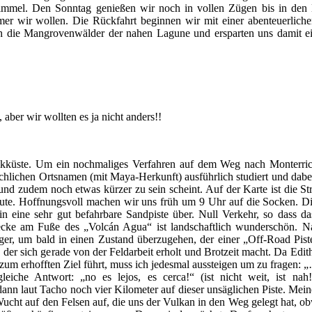
immel. Den Sonntag genießen wir noch in vollen Zügen bis in den
er wir wollen. Die Rückfahrt beginnen wir mit einer abenteuerliche
ch die Mangrovenwälder der nahen Lagune und ersparten uns damit e
 aber wir wollten es ja nicht anders!!
ikküste. Um ein nochmaliges Verfahren auf dem Weg nach Monterric
echlichen Ortsnamen (mit Maya-Herkunft) ausführlich studiert und dabe
 und zudem noch etwas kürzer zu sein scheint. Auf der Karte ist die S
vroute. Hoffnungsvoll machen wir uns früh um 9 Uhr auf die Socken. Di
 in eine sehr gut befahrbare Sandpiste über. Null Verkehr, so dass d
ecke am Fuße des „Volcán Agua“ ist landschaftlich wunderschön. N
ger, um bald in einen Zustand überzugehen, der einer „Off-Road Pist
der sich gerade von der Feldarbeit erholt und Brotzeit macht. Da Edit
zum erhofften Ziel führt, muss ich jedesmal aussteigen um zu fragen: 
che Antwort: „no es lejos, es cerca!“ (ist nicht weit, ist nah
ann laut Tacho noch vier Kilometer auf dieser unsäglichen Piste. Mein
ucht auf den Felsen auf, die uns der Vulkan in den Weg gelegt hat, o