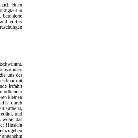
anach einen
indigkeit in
 betonierte
sind vorher
rraschungen
itschwimmt,
Hochsommer.
die uns der
leichbar mit
de Irrfahrt
in brütender
ren kleinen
nd ist durch
rt aufheizt,
Getränk und
, wobei das
er Hinsicht
reinzugehen
er angenehm