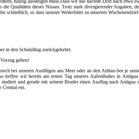
rößern, häufig aussteigen muss Dass wir das nächste Dorf nach etwa zw
r die Qualitäten dieses Nissan. Trotz stark divergierender Angaben, 
ihn schließlich, so dass unserer Weiterfahrt zu unserem Wochenendziel
her in den Schulalltag zurückgekehrt.
 Vorzug geben!
noch bei unseren Ausflügen ans Meer oder an den Atitlan-See je unsic
so treffen wir bereits am ersten Tag unseres Aufenthaltes in Antigua
y studiert und gerade mit seinem Bruder einen Ausflug nach Antigua
 Central ein.