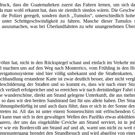
ruck, dass die Guatemalteken zuerst das Fahren lernen, um sich d
 da man wohl erkannt hat, dass sie ziemlich sinnlos wären. Die Geschw
die Polizei geregelt, sondern durch „Tumulos“, unterschiedlich hohe,
 unter Schrittgeschwindigkeit zu fahren. Manche dieser Tumulos 
kaum auszumachen, was bei Überlandfahrten zu sehr unangenehmen Übe
öhnt hat, nicht in den Rückspiegel schaut und einfach im Verkehr m
nd machten uns auf den Weg nach Monterrico, vom Frühling in den 
igationssysteme sind hier völlig unbekannt und die Straßenkarten, 
hhandlung erstandene Karte ist zwar deutlich besser, aber nicht verg
eschilderung der Straßen und so kommt es, dass wir nach einer Stun
 verläuft erfolgreicher und so erreichen wir nach dreistündiger Fahrt 
ne wunderschöne, direkt am Strand gelegene Unterkunft, die aus mehre
o dass wir den breiten Sandstrand fast für uns allein haben. Der Stra
ungsbedürftig ist und auch dazu führt, dass er sich in der Sonne dera
eten ist. All das ist unter einem Sonnenschirm mit erfrischendem 
 kann man sich in den gewaltigen Wellen des Pazifiks etwas abkühlen
arero, der uns das eisgekühlte Ceviche am Strand serviert, ist in jed
r wie ein Bordercolli am Strand auf und ab, warnt uns nicht zu weit 
Sonnenuntergang beendet den Strandbesuch und wird abgelöst von ein