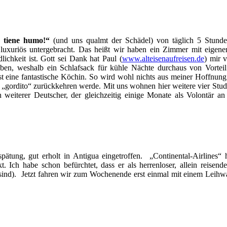
a tiene humo!“
(und uns qualmt der Schädel) von täglich 5 Stund
tiv luxuriös untergebracht. Das heißt wir haben ein Zimmer mit eige
ichkeit ist. Gott sei Dank hat Paul (
www.alteisenaufreisen.de
) mir 
ben, weshalb ein Schlafsack für kühle Nächte durchaus von Vorteil
t eine fantastische Köchin. So wird wohl nichts aus meiner Hoffnung
als „gordito“ zurückkehren werde. Mit uns wohnen hier weitere vier Stu
weiterer Deutscher, der gleichzeitig einige Monate als Volontär an
ätung, gut erholt in Antigua eingetroffen. „Continental-Airlines“ 
. Ich habe schon befürchtet, dass er als herrenloser, allein reisende
 sind). Jetzt fahren wir zum Wochenende erst einmal mit einem Leihw