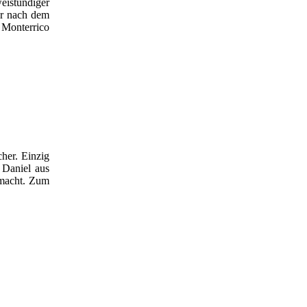
eistündiger
der nach dem
 Monterrico
her. Einzig
 Daniel aus
 macht. Zum