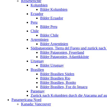
Reiseberichte
Kolumbien
Bilder Kolumbien
Ecuador
Bilder Ecuador
Peru
Bilder Peru
Chile
Bilder Chile
Argentinien
Bilder Argentinien
Südpatagonien, Tierra del Fuego und zurück nach
Bilder Patagonien, Feuerland
Bilder Patagonien, Atlantikküste
Uruguay
Bilder Uruguay
Brasilien
Bilder Brasilien Süden
Bilder Brasilien Rio
Bilder Brasilien, Bonito
Bilder Brasilien, Foz do Iguaçu
Paraguay
Zurück nach Kolumbien durch die Atacama auf au
Panamericana Nord
Kanada: Vancouver