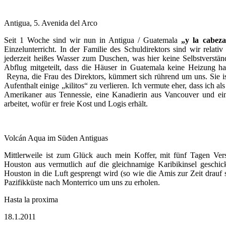
Antigua, 5. Avenida del Arco
Seit 1 Woche sind wir nun in Antigua / Guatemala
„y la cabez
Einzelunterricht. In der Familie des Schuldirektors sind wir rela
jederzeit heißes Wasser zum Duschen, was hier keine Selbstverständl
Abflug mitgeteilt, dass die Häuser in Guatemala keine Heizung ha
Reyna, die Frau des Direktors, kümmert sich rührend um uns. Sie is
Aufenthalt einige „kilitos“ zu verlieren. Ich vermute eher, dass ich 
Amerikaner aus Tennessie, eine Kanadierin aus Vancouver und ein 
arbeitet, wofür er freie Kost und Logis erhält.
Volcán Aqua im Süden Antiguas
Mittlerweile ist zum Glück auch mein Koffer, mit fünf Tagen Versp
Houston aus vermutlich auf die gleichnamige Karibikinsel geschickt
Houston in die Luft gesprengt wird (so wie die Amis zur Zeit drauf
Pazifikküste nach Monterrico um uns zu erholen.
Hasta la proxima
18.1.2011