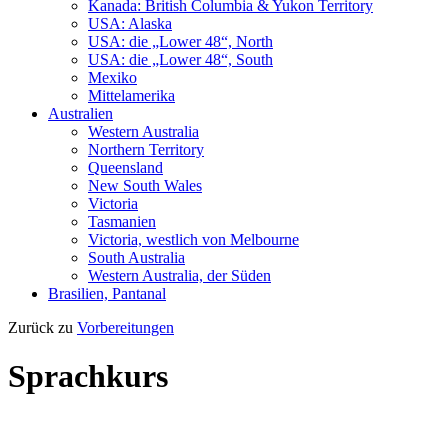
Kanada: British Columbia & Yukon Territory
USA: Alaska
USA: die „Lower 48“, North
USA: die „Lower 48“, South
Mexiko
Mittelamerika
Australien
Western Australia
Northern Territory
Queensland
New South Wales
Victoria
Tasmanien
Victoria, westlich von Melbourne
South Australia
Western Australia, der Süden
Brasilien, Pantanal
Zurück zu
Vorbereitungen
Sprachkurs