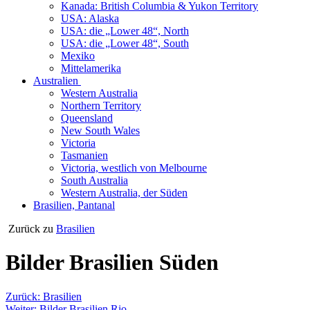
Kanada: British Columbia & Yukon Territory
USA: Alaska
USA: die „Lower 48“, North
USA: die „Lower 48“, South
Mexiko
Mittelamerika
Australien
Western Australia
Northern Territory
Queensland
New South Wales
Victoria
Tasmanien
Victoria, westlich von Melbourne
South Australia
Western Australia, der Süden
Brasilien, Pantanal
Zurück zu
Brasilien
Bilder Brasilien Süden
Zurück: Brasilien
Weiter: Bilder Brasilien Rio