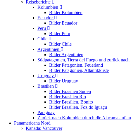
Reiseberichte
Kolumbien
Bilder Kolumbien
Ecuador
Bilder Ecuador
Peru
Bilder Peru
Chile
Bilder Chile
Argentinien
Bilder Argentinien
Südpatagonien, Tierra del Fuego und zurück nach
Bilder Patagonien, Feuerland
Bilder Patagonien, Atlantikküste
Uruguay
Bilder Uruguay
Brasilien
Bilder Brasilien Süden
Bilder Brasilien Rio
Bilder Brasilien, Bonito
Bilder Brasilien, Foz do Iguaçu
Paraguay
Zurück nach Kolumbien durch die Atacama auf au
Panamericana Nord
Kanada: Vancouver