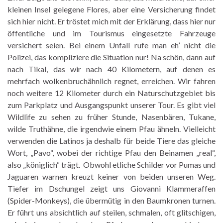
kleinen Insel gelegene Flores, aber eine Versicherung findet
sich hier nicht. Er tröstet mich mit der Erklärung, dass hier nur
öffentliche und im Tourismus eingesetzte Fahrzeuge
versichert seien. Bei einem Unfall rufe man eh’ nicht die
Polizei, das kompliziere die Situation nur! Na schön, dann auf
nach Tikal, das wir nach 40 Kilometern, auf denen es
mehrfach wolkenbruchähnlich regnet, erreichen. Wir fahren
noch weitere 12 Kilometer durch ein Naturschutzgebiet bis
zum Parkplatz und Ausgangspunkt unserer Tour. Es gibt viel
Wildlife zu sehen zu früher Stunde, Nasenbären, Tukane,
wilde Truthähne, die irgendwie einem Pfau ähneln. Vielleicht
verwenden die Latinos ja deshalb für beide Tiere das gleiche
Wort, „Pavo“, wobei der richtige Pfau den Beinamen „real“,
also „königlich“ trägt. Obwohl etliche Schilder vor Pumas und
Jaguaren warnen kreuzt keiner von beiden unseren Weg.
Tiefer im Dschungel zeigt uns Giovanni Klammeraffen
(Spider-Monkeys), die übermütig in den Baumkronen turnen.
Er führt uns absichtlich auf steilen, schmalen, oft glitschigen,