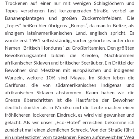
Trockenen auf einer nur mit wenigen Schlaglöchern und
Topes versehenen fast kerzengeraden Straße, vorbei an
Bananenplantagen und großen Zuckerrohrfeldern. Die
„Topes“ heißen hier übrigens „Bumps“, da man in Belize, als
einzigem lateinamerikanischen Land, englisch spricht. Es
wurde erst 1981 selbstständig, vorher gehörte es unter dem
Namen „Britisch Honduras“ zu Großbritannien. Den größten
Bevölkerungsanteil bilden die Kreolen, Nachkommen
afrikanischer Sklaven und britischer Seeräuber. Ein Drittel der
Bewohner sind Mestizen mit europäischen und indigenen
Wurzeln, weitere 10% sind Mayas. Im Süden leben die
Garifunas, die von südamerikanischen Indígenas und
afrikanischen Sklaven abstammen. Kaum haben wir die
Grenze überschritten ist die Hautfarbe der Bewohner
deutlich dunkler als in Mexiko und die Leute machen einen
fröhlicheren, lockereren Eindruck, es wird viel gewunken und
gelacht. Als wir unser „Eco-Hotel“ erreichen bekomme ich
zunächst mal einen ziemlichen Schreck. Von der Straße führt
ein unbefestigter vom tagelangen Regen aufgeweichter Weg