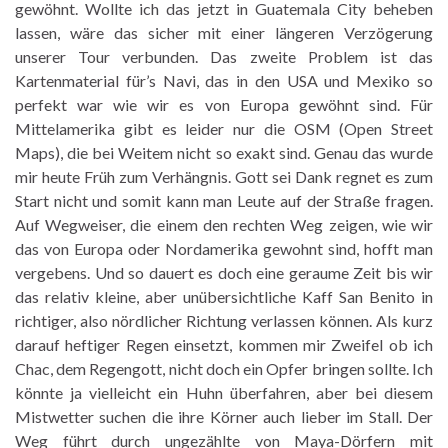
gewöhnt. Wollte ich das jetzt in Guatemala City beheben
lassen, wäre das sicher mit einer längeren Verzögerung
unserer Tour verbunden. Das zweite Problem ist das
Kartenmaterial für’s Navi, das in den USA und Mexiko so
perfekt war wie wir es von Europa gewöhnt sind. Für
Mittelamerika gibt es leider nur die OSM (Open Street
Maps), die bei Weitem nicht so exakt sind. Genau das wurde
mir heute Früh zum Verhängnis. Gott sei Dank regnet es zum
Start nicht und somit kann man Leute auf der Straße fragen.
Auf Wegweiser, die einem den rechten Weg zeigen, wie wir
das von Europa oder Nordamerika gewohnt sind, hofft man
vergebens. Und so dauert es doch eine geraume Zeit bis wir
das relativ kleine, aber unübersichtliche Kaff San Benito in
richtiger, also nördlicher Richtung verlassen können. Als kurz
darauf heftiger Regen einsetzt, kommen mir Zweifel ob ich
Chac, dem Regengott, nicht doch ein Opfer bringen sollte. Ich
könnte ja vielleicht ein Huhn überfahren, aber bei diesem
Mistwetter suchen die ihre Körner auch lieber im Stall. Der
Weg führt durch ungezählte von Maya-Dörfern mit