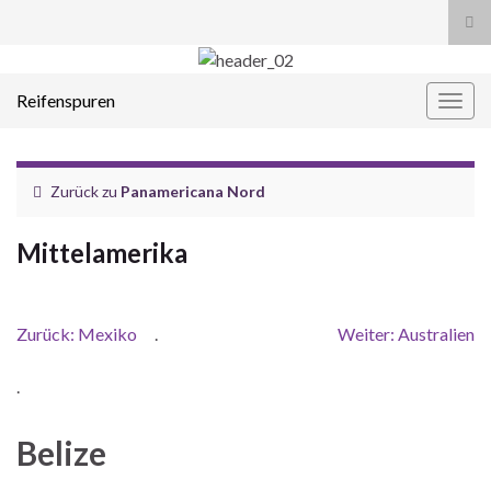
Suc
ums
Search for:
Reifenspuren
Navi
umsc
Zurück zu
Panamericana Nord
Mittelamerika
Zurück: Mexiko
.
Weiter: Australien
.
Belize