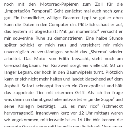
noch mit den Motorrad-Papieren zum Zoll für die
„Importación Temporal“. Geht zunächst mal auch noch ganz
gut. Ein freundlicher, williger Beamter tippt so gut er eben
kann die Daten in den Computer ein. Plötzlich schaut er auf,
das System ist abgestürzt! Mit „un momentito“ versucht er
mir souveräne Ruhe zu demonstrieren. Eine halbe Stunde
später schickt er mich raus und versichert mir mich
unverzüglich zu verständigen sobald das „Sistema“ wieder
arbeitet. Das Moto, von Edith bewacht, steht noch am
Grenzschlagbaum. Für Kurzweil sorgt ein vielleicht 50 cm
langer Leguan, der hoch in den Baumwipfeln turnt. Plötzlich
kann er sich nicht mehr halten und landet klatschend auf dem
Asphalt. Sofort schnappt ihn sich ein Grenzpolizist und hält
das zappelnde Tier mit eisernem Griff. Als ich ihn frage
was denn nun damit geschehe antwortet er „in die Suppe“ und
seine Kollegin bestätigt, „..si, es muy rico“ (schmeckt
hervorragend!). Irgendwann kurz vor 12 Uhr mittags waren
wir angekommen, mittlerweile ist es 16 Uhr. Wir kennen die
gesamte Grenztruppe mittlerweile persönlich mit Vornamen.