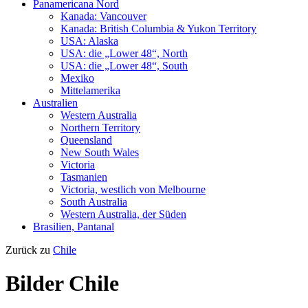
Panamericana Nord
Kanada: Vancouver
Kanada: British Columbia & Yukon Territory
USA: Alaska
USA: die „Lower 48“, North
USA: die „Lower 48“, South
Mexiko
Mittelamerika
Australien
Western Australia
Northern Territory
Queensland
New South Wales
Victoria
Tasmanien
Victoria, westlich von Melbourne
South Australia
Western Australia, der Süden
Brasilien, Pantanal
Zurück zu
Chile
Bilder Chile